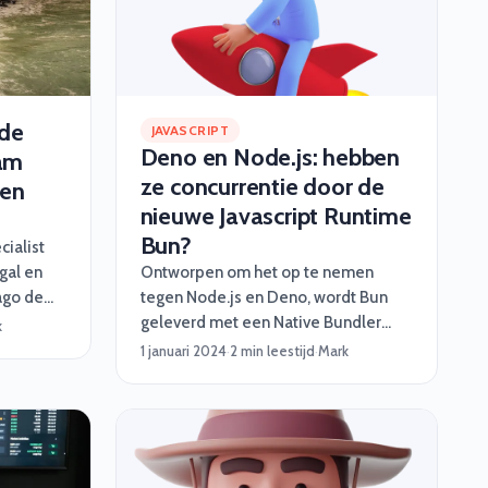
gamechanger voor developers? Let’s
dive in!
 de
JAVASCRIPT
Deno en Node.js: hebben
am
ze concurrentie door de
ren
nieuwe Javascript Runtime
Bun?
ialist
ugal en
Ontworpen om het op te nemen
ago de
tegen Node.js en Deno, wordt Bun
en
geleverd met een Native Bundler
k
veel
voor het combineren van meerdere
1 januari 2024
·
2 min leestijd
·
Mark
deelt in
JavaScript codebestanden. Daarnaast
maal
is er een geautomatiseerde Task
Runner die in staat is om repetitieve
taken af te handelen. Bovendien zit
er ook een Transpiler bij. Deze