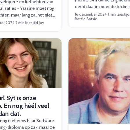
(nerd #341) Game Engineerin
veloper - en liefhebber van
deed daarin meer de technis
alisaties - Yassine moet nog
“C-Sharp, C++. Ze hebben g
16 december 2024
·
1 min leestijd
ten, maar lang zal het niet
Batsie Batsie
geheimen voor mij. Daarna b
en. Op wat? Nou, dé baan
ber 2024
·
2 min leestijd
·
Joy
wat meer gaan richten op N
 leven! Waar en waarvoor
Python.”
 helaas niet zeggen, maar
el dat deze opdracht al heel
ijn verlanglijstje stond. En
ben wij hem aan geholpen
m te matchen!
rl Syt is onze
. En nog héél veel
dan dat.
 nog niet eens haar Software
ing-diploma op zak, maar ze