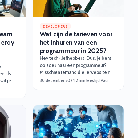
DEVELOPERS
Team
Wat zijn de tarieven voor
Nerdy
het inhuren van een
programmeur in 2025?
Hey tech-liefhebbers! Dus, je bent
op zoek naar een programmeur?
e
Misschien iemand die je website niet
n als
alleen mooi maakt, maar ook snapt
wil je
30 december 2024
·
2 min leestijd
·
Paul
hoe je backend niet als een
e nodig?
l
kaartenhuis instort? Laten we het
wachte
hebben over wat je kunt verwachten
een
qua kosten in 2025, want ja, talent
lpt je
kost wat.
ooral
soepel te
 medior