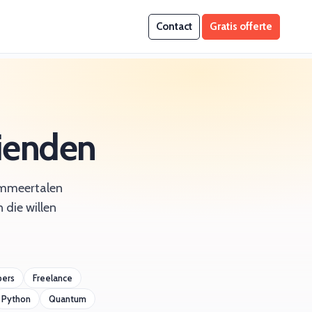
Contact
Gratis offerte
rienden
rammeertalen
 die willen
pers
Freelance
Python
Quantum