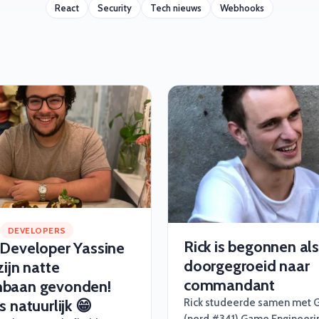
React
Security
Tech nieuws
Webhooks
DEVELOPERS
Rick is begonnen als
 Developer Yassine
doorgegroeid naar
zijn natte
commandant
baan gevonden!
s natuurlijk 😁
Rick studeerde samen met 