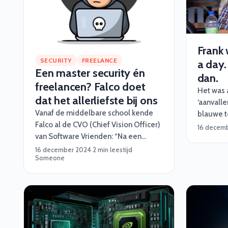
Frank 
SECURITY
FREELANCE
a day.
Een master security én
dan.
freelancen? Falco doet
Het was a
dat het allerliefste bij ons
‘aanvalle
Vanaf de middelbare school kende
blauwe t
Falco al de CVO (Chief Vision Officer)
voorkome
16 decem
van Software Vrienden: “Na een
proberen
studie Informatica deden we al snel
altijd ee
16 december 2024
·
2 min leestijd
·
Someone
veel mooie projecten samen,
ook altijd
langzaamaan rolde ik vanzelf
eigenlijk bij Software Vrienden
binnen. Dat begon eerst met wat
hackathons en later wat grotere
opdrachten.”