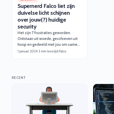
Supernerd Falco liet zijn
duivelse licht schijnen
over jouw(?) huidige
security
Het zijn 7 frustraties geworden.
Ontstaan uit woede, geschreven uit
hoop en gedeeld met jou om samen
wat te doen tegen alles en iedereen
1 januari 2024
·
3 min leestijd
·
Falco
die laconiek doet over security.
RECENT