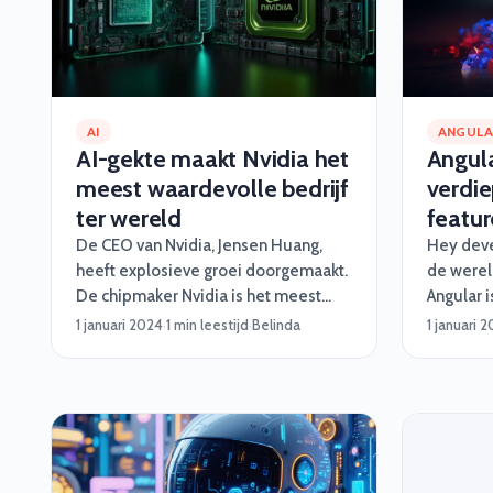
AI
ANGUL
AI-gekte maakt Nvidia het
Angula
meest waardevolle bedrijf
verdie
ter wereld
featur
De CEO van Nvidia, Jensen Huang,
Hey deve
heeft explosieve groei doorgemaakt.
de werel
De chipmaker Nvidia is het meest
Angular 
waardevolle bedrijf ter wereld
gegaan me
1 januari 2024
·
1 min leestijd
·
Belinda
1 januari 
geworden nadat de aandelenkoers
Als je al
dinsdag tot een recordhoogte steeg.
weet je d
framewor
dynamisc
met de n
aantal g