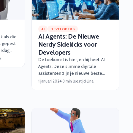
urity
een goed
. 🎮Stap
AI
DEVELOPERS
AI Agents: De Nieuwe
jk als die
Nerdy Sidekicks voor
t gepest
erdag
Developers
chtends
k
De toekomst is hier, en hij heet: AI
nog geen
Agents. Deze slimme digitale
 leren
assistenten zijn je nieuwe beste
e term
vrienden in softwareontwikkeling. Ze
1 januari 2024
·
3 min leestijd
·
Lina
est
nemen je saaie taken uit handen,
 zien ze
werken razendsnel en worden nooit
uten van
moe. Van automatisch testen tot het
en wij
fixen van rommelige code – deze
 totaal 6.
nerdy sidekicks hebben jouw back.
Maar wat zijn AI Agents precies, wat
kunnen ze, en waarom zijn ze een