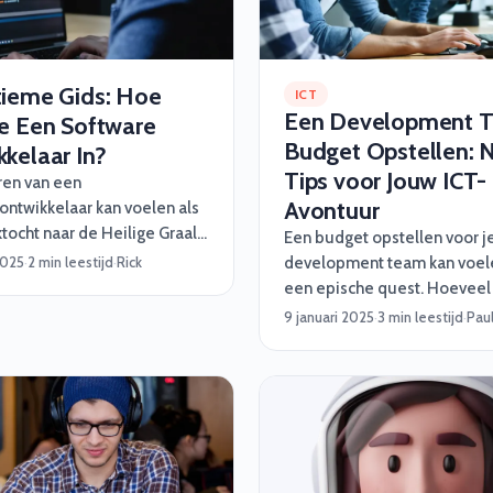
tieme Gids: Hoe
ICT
Een Development 
Je Een Software
Budget Opstellen: 
kelaar In?
Tips voor Jouw ICT-
ren van een
Avontuur
ontwikkelaar kan voelen als
tocht naar de Heilige Graal
Een budget opstellen voor j
n minst naar die ene sok die
2025
·
2 min leestijd
·
Rick
development team kan voele
rdwijnt in de was). Maar maak
een epische quest. Hoeveel 
orgen, wij van Software
uitgeven? Welke nerds heb j
9 januari 2025
·
3 min leestijd
·
Pau
 helpen je graag met een
En wat doe je als een onver
lan vol handige tips,
draak – of bug – opduikt? G
 inzichten en een beetje
paniek! Software Vrienden he
magic :)
met slimme, praktische én v
nerdy tips om jouw project 
laten verlopen. Of je nu een
developer, een functioneel