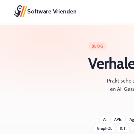
Software Vrienden
BLOG
Verhal
Praktische 
en AI. Ges
AI
APIs
Ag
GraphQL
ICT