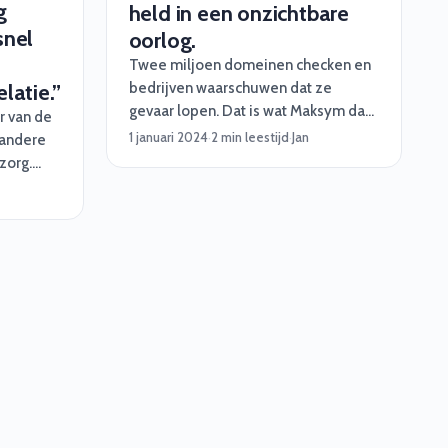
g
held in een onzichtbare
snel
oorlog.
Twee miljoen domeinen checken en
bedrijven waarschuwen dat ze
latie.”
gevaar lopen. Dat is wat Maksym dag
r van de
in dag uit doet als ethisch hacker.
1 januari 2024
·
2 min leestijd
·
Jan
 andere
Inmiddels heeft hij in 4 jaar tijd meer
zorg.
dan 8000 bedrijven geïnformeerd
zzp’ers
en gerapporteerd!
en voor
 150
gesloten.
oor deze
uperknap
g wel een
em de
 kon
e hoe hij