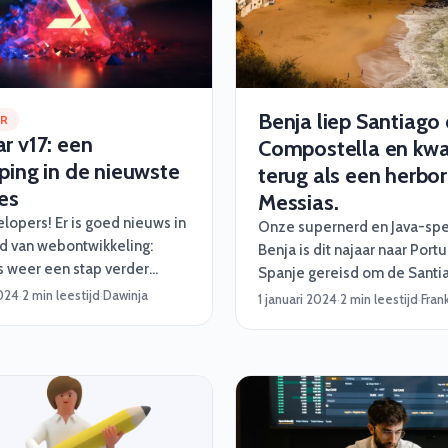
Benja liep Santiago
AR
r v17: een
Compostella en kw
ping in de nieuwste
terug als een herbo
es
Messias.
lopers! Er is goed nieuws in
Onze supernerd en Java-spec
d van webontwikkeling:
Benja is dit najaar naar Port
is weer een stap verder
Spanje gereisd om de Santi
t de release van versie 17.
2024
·
2 min leestijd
·
Dawinja
Compostella af te leggen. E
1 januari 2024
·
2 min leestijd
·
Fran
 bekend bent met Angular,
pelgrimstocht met oneindig 
at het een krachtig
fabuleuze uitzichten. Benja 
k is voor het bouwen van
dit verhaal wat hem dat alle
he webapplicaties. Maar
heeft opgeleverd.
ieuwste versie zijn er een
eweldige verbeteringen die