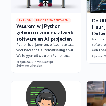
De Ul
PYTHON
PROGRAMMEERTALEN
Waarom wij Python
Huur 
gebruiken voor maatwerk
Ontwik
software en AI-projecten
Het inhu
Python is al jaren onze favoriete taal
software
voor backends, automatisering en AI.
een zoek
We leggen uit waarom Python zo
(of op z’
9 januari 
goed werkt voor maatwerk software,
altijd ve
21 april 2026
·
7 min leestijd
·
Software Vrienden
en wanneer je beter iets anders kiest.
je geen z
Vrienden
stappenp
grappige
octopus-