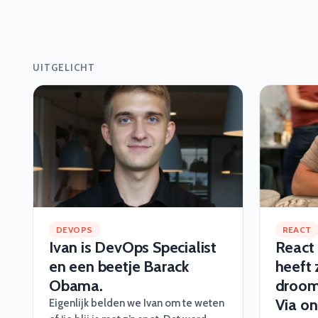
UITGELICHT
DEVOPS
REACT
Ivan is DevOps Specialist
React
en een beetje Barack
heeft 
Obama.
droom
Via on
Eigenlijk belden we Ivan om te weten