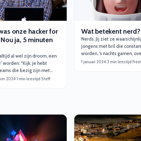
beheerder, of een cyber sec
specialist nodig hebt, met 
budget ben je al halverwege
1: Begin met je missie (de
was onze hacker for
Wat betekent nerd?
projectdoelen)
 Nou ja, 5 minuten
Nerds. Jij ziet ze waarschijnli
jongens met bril die constan
worden, ‘s nachts gamen, ov
ltijd al wel zijn droom, een
klussen aan computers, ‘s o
1 januari 2024
·
3 min leestijd
·
Free
r’ worden: “Kijk, je hebt
met Magic Cards spelen en 
eams die bezig zijn met
half uur nodig hebben om te
n en rode teams die
ber 2024
·
1 min leestijd
·
Steff
voor een tentamen. Klopt, d
 binnen te komen. Ik ben
nerd roept niet perse de me
n rode geweest en zal dat
positieve associaties op. Wij
 willen blijven.”
anders, meer als de astrona
de 21ste eeuw. En daar hebb
ook zo onze redenen voor. In
Komen ze!