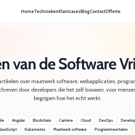
Home
Technieken
Klantcases
Blog
Contact
Offerte
en van de Software V
artikelen over maatwerk software, webapplicaties, prog
chreven door developers die het zelf bouwen, voor mensen
begrijpen hoe het echt werkt.
ile
Angular
Blockchain
Carriere
Cloud
DevOps
Develo
JavaScript
Kubernetes
Maatwerk software
Programmeertalen