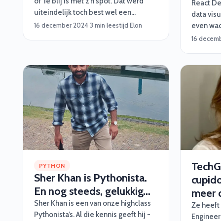
of ‘ie blij is met z’n spot. Dat werd
React De
uiteindelijk toch best wel een
data visu
inspirerend verhaal. Vinden we zelf.
16 december 2024
·
3 min leestijd
·
Elon
even wach
meer dur
16 decem
van zijn
mogen we
feit is w
lang op z
daar heb
door sli
TechGi
PYTHON
Sher Khan is Pythonista.
cupido
En nog steeds, gelukkig...
meer 
Sher Khan is een van onze highclass
Ze heeft
Pythonista’s. Al die kennis geeft hij -
Engineer