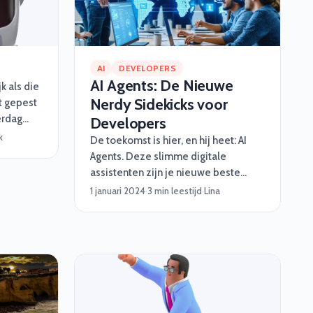
urity
een goed
. 🎮Stap
AI
DEVELOPERS
AI Agents: De Nieuwe
jk als die
Nerdy Sidekicks voor
t gepest
erdag
Developers
chtends
k
De toekomst is hier, en hij heet: AI
nog geen
Agents. Deze slimme digitale
 leren
assistenten zijn je nieuwe beste
e term
vrienden in softwareontwikkeling. Ze
1 januari 2024
·
3 min leestijd
·
Lina
est
nemen je saaie taken uit handen,
 zien ze
werken razendsnel en worden nooit
uten van
moe. Van automatisch testen tot het
en wij
fixen van rommelige code – deze
 totaal 6.
nerdy sidekicks hebben jouw back.
Maar wat zijn AI Agents precies, wat
kunnen ze, en waarom zijn ze een