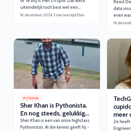
of ‘ie blij is met z’n spot. Dat werd
React De
uiteindelijk toch best wel een
data visu
inspirerend verhaal. Vinden we zelf.
16 december 2024
·
3 min leestijd
·
Elon
even wach
meer dur
16 decem
van zijn
mogen we
feit is w
lang op z
daar heb
door sli
TechGi
PYTHON
Sher Khan is Pythonista.
cupido
En nog steeds, gelukkig...
meer 
Sher Khan is een van onze highclass
Ze heeft
Pythonista’s. Al die kennis geeft hij -
Engineer