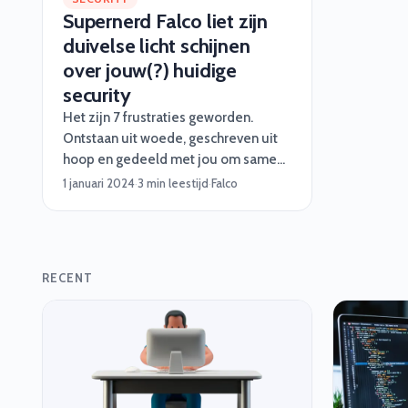
Supernerd Falco liet zijn
duivelse licht schijnen
over jouw(?) huidige
security
Het zijn 7 frustraties geworden.
Ontstaan uit woede, geschreven uit
hoop en gedeeld met jou om samen
wat te doen tegen alles en iedereen
1 januari 2024
·
3 min leestijd
·
Falco
die laconiek doet over security.
RECENT