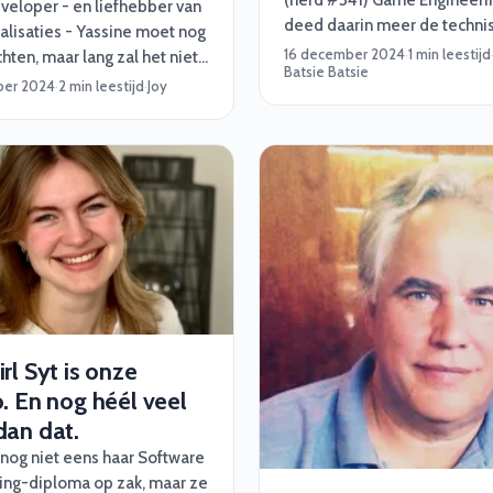
(nerd #341) Game Engineerin
veloper - en liefhebber van
deed daarin meer de technis
alisaties - Yassine moet nog
“C-Sharp, C++. Ze hebben g
16 december 2024
·
1 min leestijd
ten, maar lang zal het niet
Batsie Batsie
geheimen voor mij. Daarna b
en. Op wat? Nou, dé baan
ber 2024
·
2 min leestijd
·
Joy
wat meer gaan richten op N
 leven! Waar en waarvoor
Python.”
 helaas niet zeggen, maar
el dat deze opdracht al heel
ijn verlanglijstje stond. En
ben wij hem aan geholpen
m te matchen!
rl Syt is onze
. En nog héél veel
dan dat.
 nog niet eens haar Software
ing-diploma op zak, maar ze