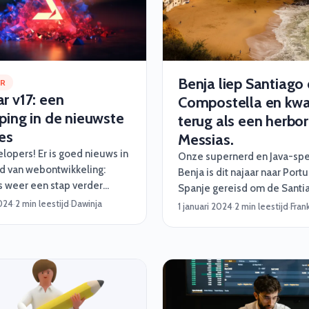
Benja liep Santiago
AR
r v17: een
Compostella en kw
ping in de nieuwste
terug als een herbo
es
Messias.
lopers! Er is goed nieuws in
Onze supernerd en Java-spec
d van webontwikkeling:
Benja is dit najaar naar Port
is weer een stap verder
Spanje gereisd om de Santi
t de release van versie 17.
2024
·
2 min leestijd
·
Dawinja
Compostella af te leggen. E
1 januari 2024
·
2 min leestijd
·
Fran
 bekend bent met Angular,
pelgrimstocht met oneindig 
at het een krachtig
fabuleuze uitzichten. Benja 
k is voor het bouwen van
dit verhaal wat hem dat alle
he webapplicaties. Maar
heeft opgeleverd.
ieuwste versie zijn er een
eweldige verbeteringen die