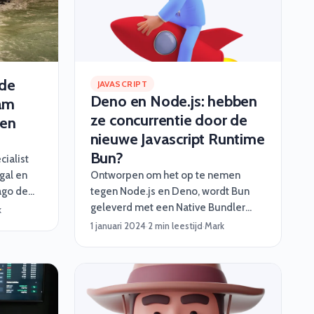
gamechanger voor developers? Let’s
dive in!
 de
JAVASCRIPT
Deno en Node.js: hebben
am
ze concurrentie door de
ren
nieuwe Javascript Runtime
Bun?
ialist
ugal en
Ontworpen om het op te nemen
ago de
tegen Node.js en Deno, wordt Bun
en
geleverd met een Native Bundler
k
veel
voor het combineren van meerdere
1 januari 2024
·
2 min leestijd
·
Mark
deelt in
JavaScript codebestanden. Daarnaast
maal
is er een geautomatiseerde Task
Runner die in staat is om repetitieve
taken af te handelen. Bovendien zit
er ook een Transpiler bij. Deze