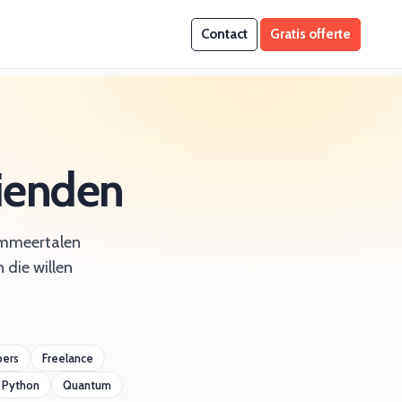
Contact
Gratis offerte
rienden
rammeertalen
 die willen
pers
Freelance
Python
Quantum