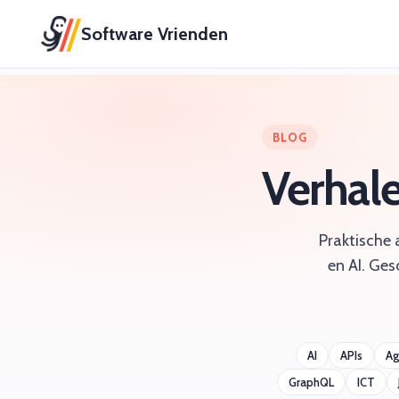
Software Vrienden
BLOG
Verhal
Praktische 
en AI. Ges
AI
APIs
Ag
GraphQL
ICT