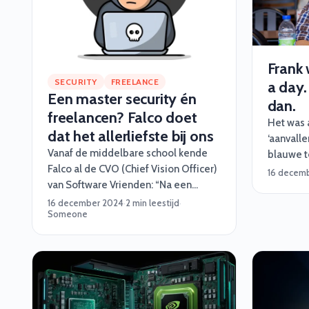
Frank 
SECURITY
FREELANCE
a day.
Een master security én
dan.
freelancen? Falco doet
Het was a
dat het allerliefste bij ons
‘aanvalle
Vanaf de middelbare school kende
blauwe t
Falco al de CVO (Chief Vision Officer)
voorkome
16 decem
van Software Vrienden: “Na een
proberen
studie Informatica deden we al snel
altijd ee
16 december 2024
·
2 min leestijd
·
Someone
veel mooie projecten samen,
ook altijd
langzaamaan rolde ik vanzelf
eigenlijk bij Software Vrienden
binnen. Dat begon eerst met wat
hackathons en later wat grotere
opdrachten.”