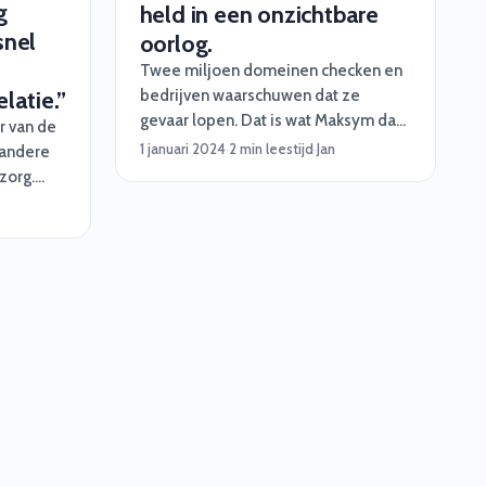
g
held in een onzichtbare
snel
oorlog.
Twee miljoen domeinen checken en
bedrijven waarschuwen dat ze
latie.”
gevaar lopen. Dat is wat Maksym dag
r van de
in dag uit doet als ethisch hacker.
1 januari 2024
·
2 min leestijd
·
Jan
 andere
Inmiddels heeft hij in 4 jaar tijd meer
zorg.
dan 8000 bedrijven geïnformeerd
zzp’ers
en gerapporteerd!
en voor
 150
gesloten.
oor deze
uperknap
g wel een
em de
 kon
e hoe hij