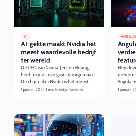
AI
ANGUL
AI-gekte maakt Nvidia het
Angula
meest waardevolle bedrijf
verdie
ter wereld
featur
De CEO van Nvidia, Jensen Huang,
Hey deve
heeft explosieve groei doorgemaakt.
de werel
De chipmaker Nvidia is het meest
Angular 
waardevolle bedrijf ter wereld
gegaan me
1 januari 2024
·
1 min leestijd
·
Belinda
1 januari 
geworden nadat de aandelenkoers
Als je al
dinsdag tot een recordhoogte steeg.
weet je d
framewor
dynamisc
met de n
aantal g