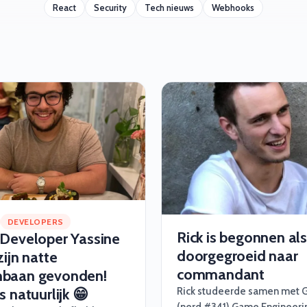
React
Security
Tech nieuws
Webhooks
DEVELOPERS
Rick is begonnen als
 Developer Yassine
doorgegroeid naar
zijn natte
commandant
baan gevonden!
s natuurlijk 😁
Rick studeerde samen met 