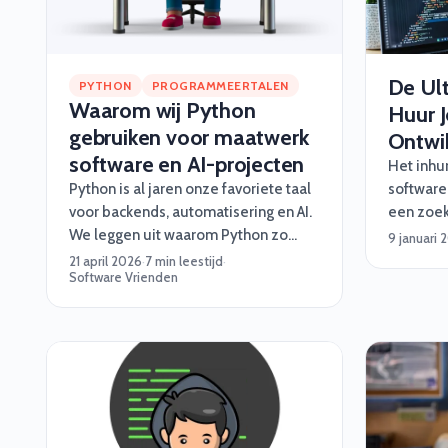
De Ul
PYTHON
PROGRAMMEERTALEN
Waarom wij Python
Huur 
gebruiken voor maatwerk
Ontwik
software en AI-projecten
Het inhu
Python is al jaren onze favoriete taal
software
voor backends, automatisering en AI.
een zoek
We leggen uit waarom Python zo
(of op z’
9 januari 
goed werkt voor maatwerk software,
altijd ve
21 april 2026
·
7 min leestijd
·
Software Vrienden
en wanneer je beter iets anders kiest.
je geen z
Vrienden
stappenp
grappige
octopus-