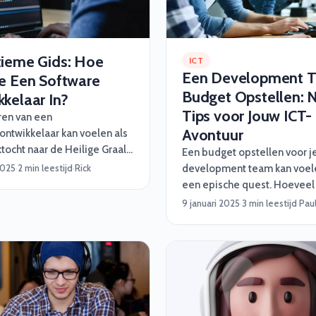
tieme Gids: Hoe
ICT
Een Development 
Je Een Software
Budget Opstellen: 
kelaar In?
Tips voor Jouw ICT-
ren van een
Avontuur
ontwikkelaar kan voelen als
tocht naar de Heilige Graal
Een budget opstellen voor j
n minst naar die ene sok die
2025
·
2 min leestijd
·
Rick
development team kan voele
rdwijnt in de was). Maar maak
een epische quest. Hoeveel 
orgen, wij van Software
uitgeven? Welke nerds heb j
9 januari 2025
·
3 min leestijd
·
Pau
 helpen je graag met een
En wat doe je als een onver
lan vol handige tips,
draak – of bug – opduikt? G
 inzichten en een beetje
paniek! Software Vrienden he
magic :)
met slimme, praktische én v
nerdy tips om jouw project 
laten verlopen. Of je nu een
developer, een functioneel