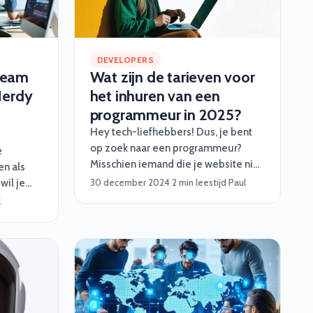
DEVELOPERS
Team
Wat zijn de tarieven voor
Nerdy
het inhuren van een
programmeur in 2025?
Hey tech-liefhebbers! Dus, je bent
op zoek naar een programmeur?
e
Misschien iemand die je website niet
n als
alleen mooi maakt, maar ook snapt
wil je
30 december 2024
·
2 min leestijd
·
Paul
hoe je backend niet als een
e nodig?
l
kaartenhuis instort? Laten we het
wachte
hebben over wat je kunt verwachten
een
qua kosten in 2025, want ja, talent
lpt je
kost wat.
ooral
soepel te
 medior