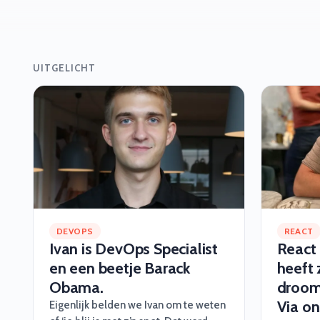
UITGELICHT
DEVOPS
REACT
Ivan is DevOps Specialist
React
en een beetje Barack
heeft 
Obama.
droom
Via on
Eigenlijk belden we Ivan om te weten