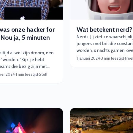
beheerder, of een cyber sec
specialist nodig hebt, met 
budget ben je al halverwege
1: Begin met je missie (de
was onze hacker for
Wat betekent nerd?
projectdoelen)
 Nou ja, 5 minuten
Nerds. Jij ziet ze waarschijnli
jongens met bril die constan
worden, ‘s nachts gamen, ov
ltijd al wel zijn droom, een
klussen aan computers, ‘s o
1 januari 2024
·
3 min leestijd
·
Free
r’ worden: “Kijk, je hebt
met Magic Cards spelen en 
eams die bezig zijn met
half uur nodig hebben om te
n en rode teams die
ber 2024
·
1 min leestijd
·
Steff
voor een tentamen. Klopt, d
 binnen te komen. Ik ben
nerd roept niet perse de me
n rode geweest en zal dat
positieve associaties op. Wij
 willen blijven.”
anders, meer als de astrona
de 21ste eeuw. En daar hebb
ook zo onze redenen voor. In
Komen ze!