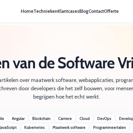
Home
Technieken
Klantcases
Blog
Contact
Offerte
en van de Software V
artikelen over maatwerk software, webapplicaties, prog
chreven door developers die het zelf bouwen, voor mensen
begrijpen hoe het echt werkt.
ile
Angular
Blockchain
Carriere
Cloud
DevOps
Develo
JavaScript
Kubernetes
Maatwerk software
Programmeertalen