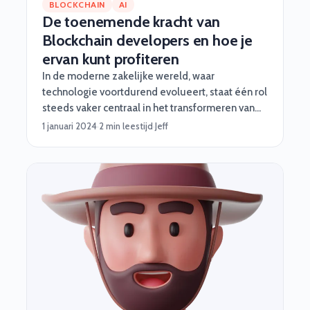
BLOCKCHAIN
AI
De toenemende kracht van
Blockchain developers en hoe je
ervan kunt profiteren
In de moderne zakelijke wereld, waar
technologie voortdurend evolueert, staat één rol
steeds vaker centraal in het transformeren van
bedrijfsprocessen en het creëren van nieuwe
1 januari 2024
·
2 min leestijd
·
Jeff
mogelijkheden: de Blockchain developer! Deze
specialisten spelen een cruciale rol in het
vormgeven van de toekomst van organisaties
door middel van innovatieve technologieën en
beveiligingsmechanismen. Hoe? We geven je
wat voorbeelden!