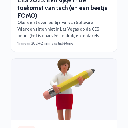
CES 2025: Een kijkje in de
toekomst van tech (en een beetje
FOMO)
Oké, eerst even eerlijk: wij van Software
Vrienden zitten niet in Las Vegas op de CES-
beurs (het is daar véél te druk, en tentakels
passen niet lekker in vliegtuigen). Maar dat
1 januari 2024
·
2 min leestijd
·
Marie
betekent niet dat we niet stiekem zitten te
kwijlen bij al het tech-geweld dat daar straks
gepresenteerd wordt. CES is dé plek waar
techbedrijven hun coolste snufjes laten zien, en
wij hebben alvast de highlights voor je op een rij
gezet. Want hé, FOMO is real.