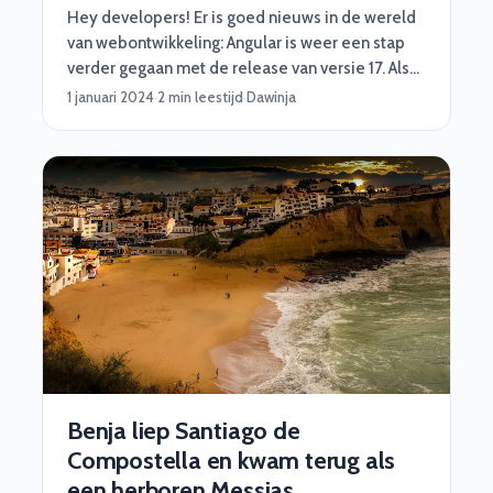
Hey developers! Er is goed nieuws in de wereld
van webontwikkeling: Angular is weer een stap
verder gegaan met de release van versie 17. Als
je al bekend bent met Angular, weet je dat het
1 januari 2024
·
2 min leestijd
·
Dawinja
een krachtig framework is voor het bouwen van
dynamische webapplicaties. Maar met de
nieuwste versie zijn er een aantal geweldige
verbeteringen die het leven van een ervaren
ontwikkelaar nog gemakkelijker maken.
Benja liep Santiago de
Compostella en kwam terug als
een herboren Messias.