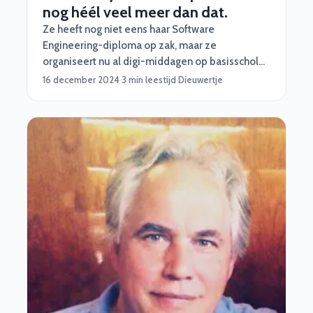
nog héél veel meer dan dat.
Ze heeft nog niet eens haar Software
Engineering-diploma op zak, maar ze
organiseert nu al digi-middagen op basisscholen
over ict én alles wat daarmee te maken heeft. In
16 december 2024
·
3 min leestijd
·
Dieuwertje
deze blog gaan we je vertellen waarom we deze
'TechGirl van het jaar' vaker gaan interviewen en
waarom jij als bedrijf haar bij ons in de gaten
moet houden. Let's go!