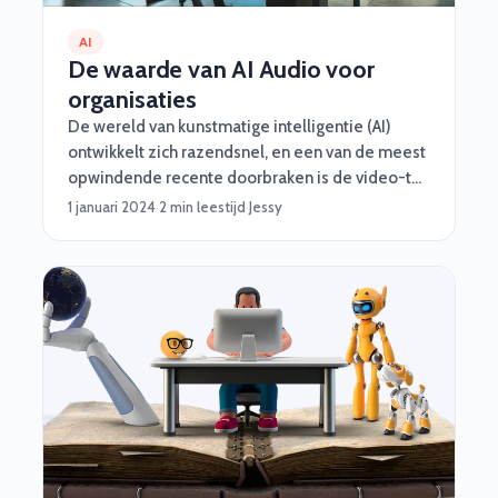
AI
De waarde van AI Audio voor
organisaties
De wereld van kunstmatige intelligentie (AI)
ontwikkelt zich razendsnel, en een van de meest
opwindende recente doorbraken is de video-to-
audio (V2A) technologie van Google DeepMind.
1 januari 2024
·
2 min leestijd
·
Jessy
Deze technologie maakt het mogelijk om video’s
te verrijken met bijpassende geluidsfragmenten,
door videopixels en tekstprompts te
combineren om rijke geluidslandschappen te
genereren. Voor organisaties die hun
development capaciteit willen verstevigen of
uitbreiden, biedt deze technologie ongekende
mogelijkheden.