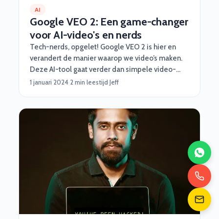
AI
Google VEO 2: Een game-changer
voor AI-video's en nerds
Tech-nerds, opgelet! Google VEO 2 is hier en
verandert de manier waarop we video’s maken.
Deze AI-tool gaat verder dan simpele video-
effectjes en tilt jouw workflow naar een hoger
1 januari 2024
·
2 min leestijd
·
Jeff
niveau. Voor software developers, bedrijven en
iedereen met een beetje creativiteit is dit een
must om te checken. Dus pak een kop koffie (of
een energy drink) en duik mee in de details van
deze nieuwe technologie.