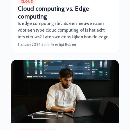
CLOUD
Cloud computing vs. Edge
computing
Is edge computing slechts een nieuwe naam
voor een type cloud computing, of is het echt
iets nieuws? Laten we eens kijken hoe de edge-
benadering werkt, waarvoor edge zinvol is en
1 januari 2024
·
5 min leestijd
·
Ruben
hoe edge en cloud naast elkaar zullen bestaan.