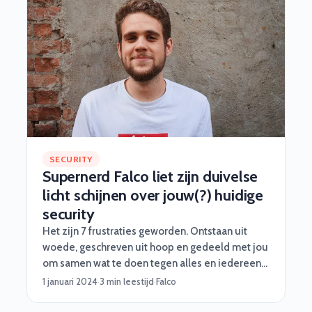
SECURITY
Supernerd Falco liet zijn duivelse
licht schijnen over jouw(?) huidige
security
Het zijn 7 frustraties geworden. Ontstaan uit
woede, geschreven uit hoop en gedeeld met jou
om samen wat te doen tegen alles en iedereen
die laconiek doet over security.
1 januari 2024
·
3 min leestijd
·
Falco