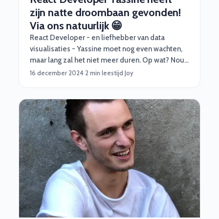
zijn natte droombaan gevonden!
Via ons natuurlijk 😁
React Developer - en liefhebber van data
visualisaties - Yassine moet nog even wachten,
maar lang zal het niet meer duren. Op wat? Nou,
dé baan van zijn leven! Waar en waarvoor mogen
16 december 2024
·
2 min leestijd
·
Joy
we helaas niet zeggen, maar feit is wel dat deze
opdracht al heel lang op zijn verlanglijstje stond.
En daar hebben wij hem aan geholpen door slim
te matchen!