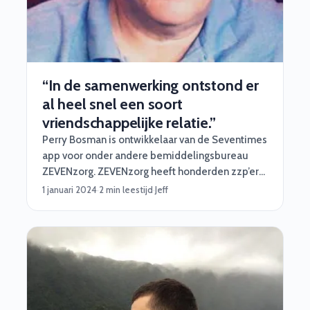
“In de samenwerking ontstond er
al heel snel een soort
vriendschappelijke relatie.”
Perry Bosman is ontwikkelaar van de Seventimes
app voor onder andere bemiddelingsbureau
ZEVENzorg. ZEVENzorg heeft honderden zzp’ers
die zich in zijn tool inschrijven voor een opdracht
1 januari 2024
·
2 min leestijd
·
Jeff
bij een van de 150 zorgaanbieders die zijn
aangesloten. Het technische fundament voor
deze applicatie legde hij zelf. Superknap
natuurlijk. Toch zocht hij nog wel een partij - wij
dus - die voor hem de professionele cloud
hosting kon inrichten. In dit artikel lees je hoe hij
terugkijkt op deze mooie samenwerking!