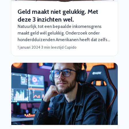
Geld maakt niet gelukkig. Met
deze 3 inzichten wel.
Natuurlijk, tot een bepaalde inkomensgrens
maakt geld wél gelukkig. Onderzoek onder
honderdduizenden Amerikanen heeft dat zelfs
aangetoond. Maar.. als je eenmaal over die grens
1 januari 2024
·
3 min leestijd
·
Cupido
bent, gaat het dus kennelijk hard naar beneden
met je geluk:) Bij Software Vrienden helpen we
onze nerds precies dát te voorkomen.