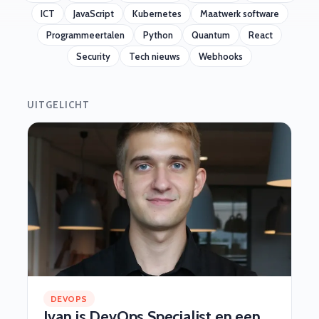
ICT
JavaScript
Kubernetes
Maatwerk software
Programmeertalen
Python
Quantum
React
Security
Tech nieuws
Webhooks
UITGELICHT
DEVOPS
Ivan is DevOps Specialist en een