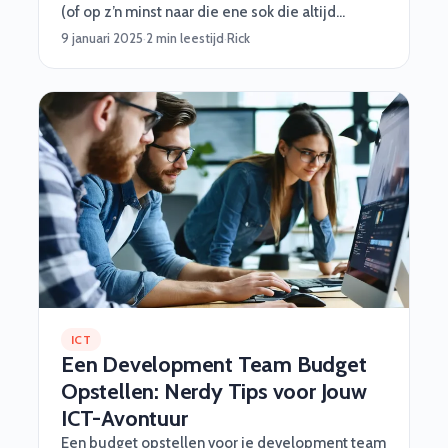
(of op z’n minst naar die ene sok die altijd
verdwijnt in de was). Maar maak je geen zorgen,
9 januari 2025
·
2 min leestijd
·
Rick
wij van Software Vrienden helpen je graag met
een stappenplan vol handige tips, grappige
inzichten en een beetje octopus-magic :)
ICT
Een Development Team Budget
Opstellen: Nerdy Tips voor Jouw
ICT-Avontuur
Een budget opstellen voor je development team