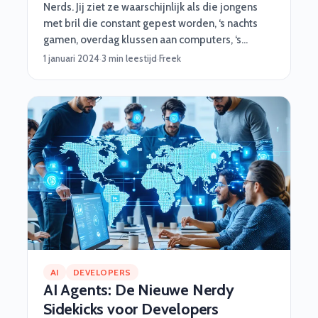
Nerds. Jij ziet ze waarschijnlijk als die jongens
met bril die constant gepest worden, ‘s nachts
gamen, overdag klussen aan computers, ‘s
ochtends met Magic Cards spelen en nog geen
1 januari 2024
·
3 min leestijd
·
Freek
half uur nodig hebben om te leren voor een
tentamen. Klopt, de term nerd roept niet perse
de meest positieve associaties op. Wij zien ze
anders, meer als de astronauten van de 21ste
eeuw. En daar hebben wij ook zo onze redenen
voor. In totaal 6. Komen ze!
AI
DEVELOPERS
AI Agents: De Nieuwe Nerdy
Sidekicks voor Developers