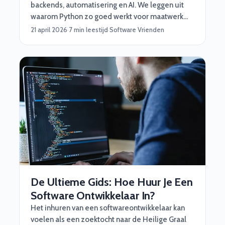
backends, automatisering en AI. We leggen uit
waarom Python zo goed werkt voor maatwerk
software, en wanneer je beter iets anders kiest.
21 april 2026
·
7 min leestijd
·
Software Vrienden
De Ultieme Gids: Hoe Huur Je Een
Software Ontwikkelaar In?
Het inhuren van een softwareontwikkelaar kan
voelen als een zoektocht naar de Heilige Graal