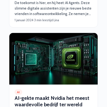
De toekomst is hier, en hij heet: AI Agents. Deze
slimme digitale assistenten zijn je nieuwe beste
vrienden in softwareontwikkeling. Ze nemen je
saaie taken uit handen, werken razendsnel en
1 januari 2024
·
3 min leestijd
·
Lina
worden nooit moe. Van automatisch testen tot
het fixen van rommelige code – deze nerdy
sidekicks hebben jouw back. Maar wat zijn AI
Agents precies, wat kunnen ze, en waarom zijn
ze een gamechanger voor developers? Let’s dive
in!
AI
AI-gekte maakt Nvidia het meest
waardevolle bedrijf ter wereld