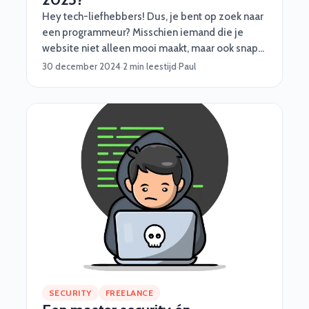
Hey tech-liefhebbers! Dus, je bent op zoek naar
een programmeur? Misschien iemand die je
website niet alleen mooi maakt, maar ook snapt
hoe je backend niet als een kaartenhuis instort?
30 december 2024
·
2 min leestijd
·
Paul
Laten we het hebben over wat je kunt
verwachten qua kosten in 2025, want ja, talent
kost wat.
SECURITY
FREELANCE