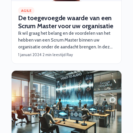
AGILE
De toegevoegde waarde van een
Scrum Master voor uw organisatie
Ik wil graag het belang en de voordelen van het
hebben van een Scrum Master binnen uw
organisatie onder de aandacht brengen. In deze
snel veranderende en competitieve zakelijke
1 januari 2024
·
2 min leestijd
·
Ray
omgeving is het essentieel om wendbaar en
flexibel te zijn. Een Scrum Master kan hierin een
cruciale rol spelen door teams te begeleiden en
te ondersteunen bij de implementatie van Agile
en Scrum principes. Laat me u vertellen waarom
het inhuren van een ervaren Scrum Master de
moeite waard is.