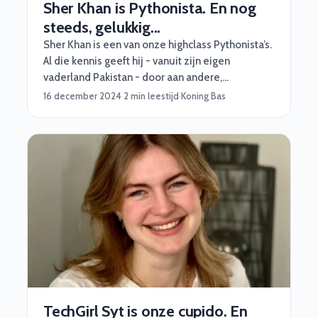
Sher Khan is Pythonista. En nog
steeds, gelukkig...
Sher Khan is een van onze highclass Pythonista’s.
Al die kennis geeft hij - vanuit zijn eigen
vaderland Pakistan - door aan andere,
talentvolle Pythonista’s. Zo’n 3 uur per dag. Met
16 december 2024
·
2 min leestijd
·
Koning Bas
een master Architecture Intelligence op zak lijkt
het allemaal niet op te kunnen voor Sher. Daar
gaan we het nu niet over hebben. Vandaag geeft
Sher een kort lesje in veerkracht en de kracht van
het ‘gewoon oplossen’. Go!
TechGirl Syt is onze cupido. En