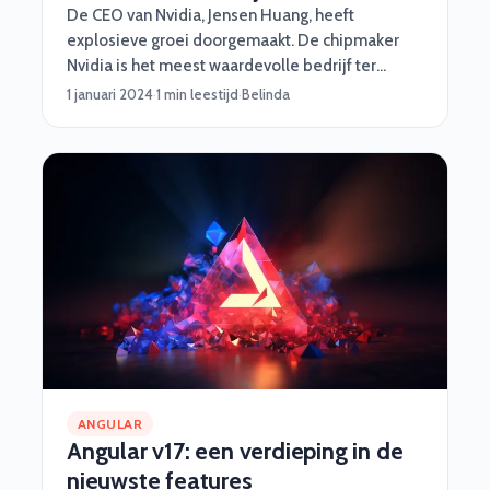
De CEO van Nvidia, Jensen Huang, heeft
explosieve groei doorgemaakt. De chipmaker
Nvidia is het meest waardevolle bedrijf ter
wereld geworden nadat de aandelenkoers
1 januari 2024
·
1 min leestijd
·
Belinda
dinsdag tot een recordhoogte steeg.
ANGULAR
Angular v17: een verdieping in de
nieuwste features