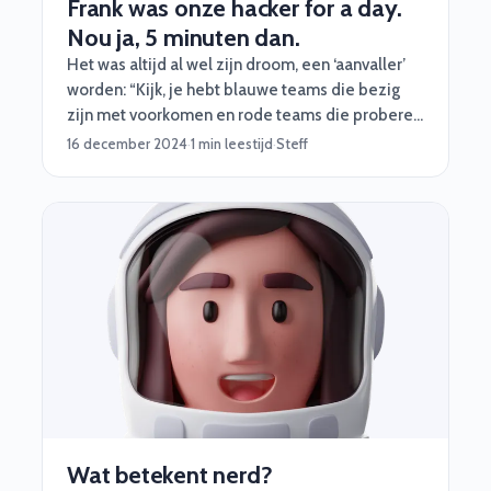
Frank was onze hacker for a day.
Nou ja, 5 minuten dan.
Het was altijd al wel zijn droom, een ‘aanvaller’
worden: “Kijk, je hebt blauwe teams die bezig
zijn met voorkomen en rode teams die proberen
binnen te komen. Ik ben altijd een rode geweest
16 december 2024
·
1 min leestijd
·
Steff
en zal dat ook altijd willen blijven.”
Wat betekent nerd?