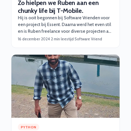
Zo hielpen we Ruben aan een
chunky life bij T-Mobile.
Hij is ooit begonnen bij Software Vrienden voor
een project bij Essent. Daarna werd het even stil
en is Ruben freelance voor diverse projecten aan
de slag gegaan. Niet voor ons (#%*$&@!!).
16 december 2024
·
2 min leestijd
·
Software Vriend
PYTHON