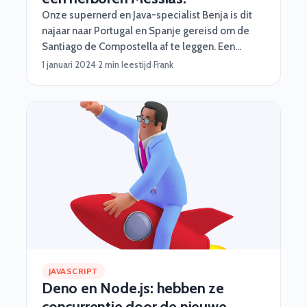
Onze supernerd en Java-specialist Benja is dit
najaar naar Portugal en Spanje gereisd om de
Santiago de Compostella af te leggen. Een
pelgrimstocht met oneindig veel fabuleuze
1 januari 2024
·
2 min leestijd
·
Frank
uitzichten. Benja deelt in dit verhaal wat hem dat
allemaal heeft opgeleverd.
JAVASCRIPT
Deno en Node.js: hebben ze
concurrentie door de nieuwe