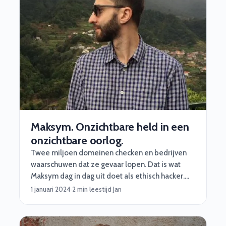
Maksym. Onzichtbare held in een
onzichtbare oorlog.
Twee miljoen domeinen checken en bedrijven
waarschuwen dat ze gevaar lopen. Dat is wat
Maksym dag in dag uit doet als ethisch hacker.
Inmiddels heeft hij in 4 jaar tijd meer dan 8000
1 januari 2024
·
2 min leestijd
·
Jan
bedrijven geïnformeerd en gerapporteerd!