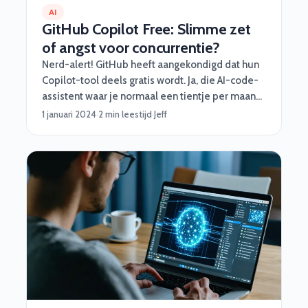
AI
GitHub Copilot Free: Slimme zet
of angst voor concurrentie?
Nerd-alert! GitHub heeft aangekondigd dat hun
Copilot-tool deels gratis wordt. Ja, die AI-code-
assistent waar je normaal een tientje per maand
voor moest aftikken, is nu beschikbaar voor
1 januari 2024
·
2 min leestijd
·
Jeff
iedereen – met wat beperkingen natuurlijk.
Waarom doen ze dit? Spoiler: concurrentie.