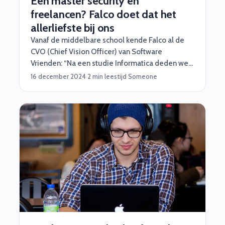
Een master security én
freelancen? Falco doet dat het
allerliefste bij ons
Vanaf de middelbare school kende Falco al de
CVO (Chief Vision Officer) van Software
Vrienden: “Na een studie Informatica deden we
al snel veel mooie projecten samen,
16 december 2024
·
2 min leestijd
·
Someone
langzaamaan rolde ik vanzelf eigenlijk bij
Software Vrienden binnen. Dat begon eerst met
wat hackathons en later wat grotere opdrachten.”