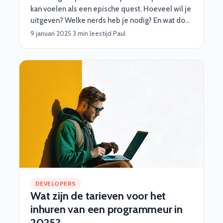
kan voelen als een epische quest. Hoeveel wil je
uitgeven? Welke nerds heb je nodig? En wat doe
je als een onverwachte draak – of bug – opduikt?
9 januari 2025
·
3 min leestijd
·
Paul
Geen paniek! Software Vrienden helpt je met
slimme, praktische én vooral nerdy tips om jouw
project soepel te laten verlopen. Of je nu een
medior developer, een functioneel beheerder,
of een cyber security specialist nodig hebt, met
een goed budget ben je al halverwege. 🎮Stap 1:
Begin met je missie (de projectdoelen)
DEVELOPERS
Wat zijn de tarieven voor het
inhuren van een programmeur in
2025?