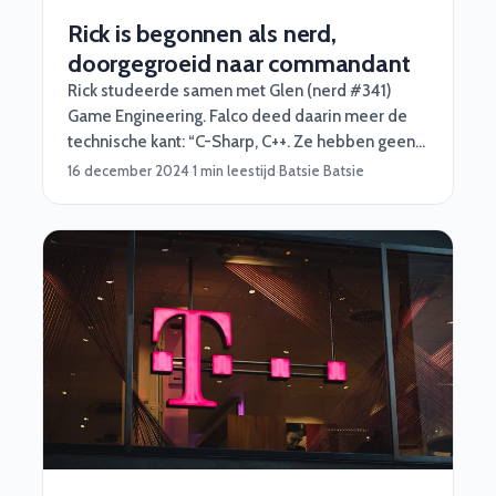
Rick is begonnen als nerd,
doorgegroeid naar commandant
Rick studeerde samen met Glen (nerd #341)
Game Engineering. Falco deed daarin meer de
technische kant: “C-Sharp, C++. Ze hebben geen
geheimen voor mij. Daarna ben ik mij wat meer
16 december 2024
·
1 min leestijd
·
Batsie Batsie
gaan richten op NodeJS en Python.”