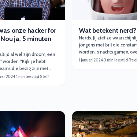
beheerder, of een cyber sec
specialist nodig hebt, met 
budget ben je al halverwege
1: Begin met je missie (de
was onze hacker for
Wat betekent nerd?
projectdoelen)
 Nou ja, 5 minuten
Nerds. Jij ziet ze waarschijnli
jongens met bril die constan
worden, ‘s nachts gamen, ov
ltijd al wel zijn droom, een
klussen aan computers, ‘s o
1 januari 2024
·
3 min leestijd
·
Free
r’ worden: “Kijk, je hebt
met Magic Cards spelen en 
eams die bezig zijn met
half uur nodig hebben om te
n en rode teams die
ber 2024
·
1 min leestijd
·
Steff
voor een tentamen. Klopt, d
 binnen te komen. Ik ben
nerd roept niet perse de me
n rode geweest en zal dat
positieve associaties op. Wij
 willen blijven.”
anders, meer als de astrona
de 21ste eeuw. En daar hebb
ook zo onze redenen voor. In
Komen ze!