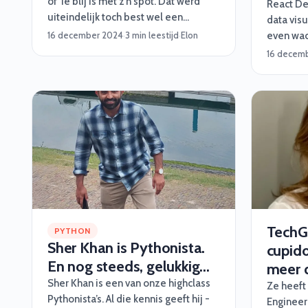
of ‘ie blij is met z’n spot. Dat werd
React De
uiteindelijk toch best wel een
data visu
inspirerend verhaal. Vinden we zelf.
16 december 2024
·
3 min leestijd
·
Elon
even wach
meer dur
16 decem
van zijn
mogen we
feit is w
lang op z
daar heb
door sli
TechGi
PYTHON
Sher Khan is Pythonista.
cupido
En nog steeds, gelukkig...
meer 
Sher Khan is een van onze highclass
Ze heeft
Pythonista’s. Al die kennis geeft hij -
Engineer