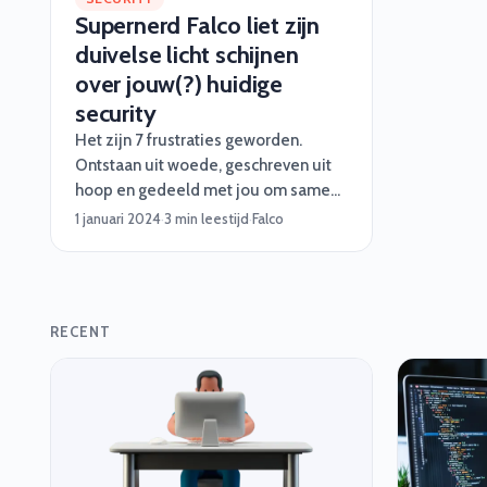
Supernerd Falco liet zijn
duivelse licht schijnen
over jouw(?) huidige
security
Het zijn 7 frustraties geworden.
Ontstaan uit woede, geschreven uit
hoop en gedeeld met jou om samen
wat te doen tegen alles en iedereen
1 januari 2024
·
3 min leestijd
·
Falco
die laconiek doet over security.
RECENT