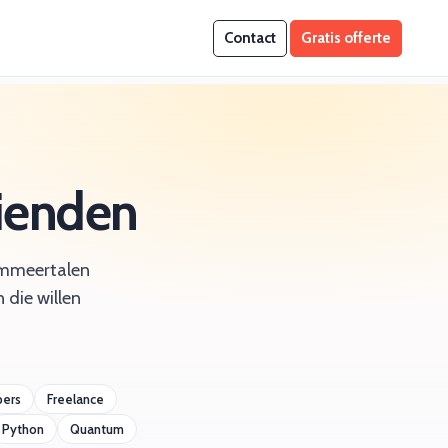
Contact
Gratis offerte
rienden
rammeertalen
 die willen
pers
Freelance
Python
Quantum