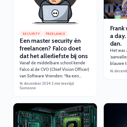
Frank 
SECURITY
FREELANCE
a day.
Een master security én
dan.
freelancen? Falco doet
Het was a
dat het allerliefste bij ons
‘aanvalle
Vanaf de middelbare school kende
blauwe t
Falco al de CVO (Chief Vision Officer)
voorkome
16 decem
van Software Vrienden: “Na een
proberen
studie Informatica deden we al snel
altijd ee
16 december 2024
·
2 min leestijd
·
Someone
veel mooie projecten samen,
ook altijd
langzaamaan rolde ik vanzelf
eigenlijk bij Software Vrienden
binnen. Dat begon eerst met wat
hackathons en later wat grotere
opdrachten.”