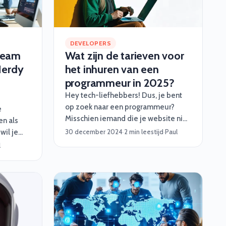
DEVELOPERS
Team
Wat zijn de tarieven voor
Nerdy
het inhuren van een
programmeur in 2025?
Hey tech-liefhebbers! Dus, je bent
op zoek naar een programmeur?
e
Misschien iemand die je website niet
n als
alleen mooi maakt, maar ook snapt
wil je
30 december 2024
·
2 min leestijd
·
Paul
hoe je backend niet als een
e nodig?
l
kaartenhuis instort? Laten we het
wachte
hebben over wat je kunt verwachten
een
qua kosten in 2025, want ja, talent
lpt je
kost wat.
ooral
soepel te
 medior