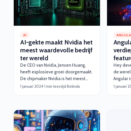
AI
ANGUL
AI-gekte maakt Nvidia het
Angula
meest waardevolle bedrijf
verdie
ter wereld
featur
De CEO van Nvidia, Jensen Huang,
Hey deve
heeft explosieve groei doorgemaakt.
de werel
De chipmaker Nvidia is het meest
Angular 
waardevolle bedrijf ter wereld
gegaan me
1 januari 2024
·
1 min leestijd
·
Belinda
1 januari 
geworden nadat de aandelenkoers
Als je al
dinsdag tot een recordhoogte steeg.
weet je d
framewor
dynamisc
met de n
aantal g