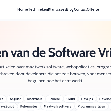
Home
Technieken
Klantcases
Blog
Contact
Offerte
en van de Software V
artikelen over maatwerk software, webapplicaties, prog
chreven door developers die het zelf bouwen, voor mensen
begrijpen hoe het echt werkt.
ile
Angular
Blockchain
Carriere
Cloud
DevOps
Develo
JavaScript
Kubernetes
Maatwerk software
Programmeertalen