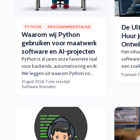
De Ul
PYTHON
PROGRAMMEERTALEN
Waarom wij Python
Huur 
gebruiken voor maatwerk
Ontwik
software en AI-projecten
Het inhu
Python is al jaren onze favoriete taal
software
voor backends, automatisering en AI.
een zoek
We leggen uit waarom Python zo
(of op z’
9 januari 
goed werkt voor maatwerk software,
altijd ve
21 april 2026
·
7 min leestijd
·
Software Vrienden
en wanneer je beter iets anders kiest.
je geen z
Vrienden
stappenp
grappige
octopus-