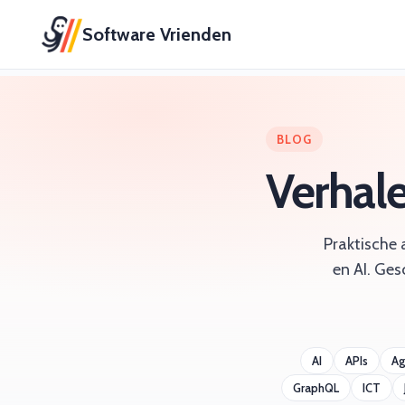
Software Vrienden
BLOG
Verhal
Praktische 
en AI. Ges
AI
APIs
Ag
GraphQL
ICT