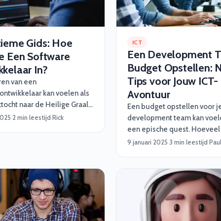
tieme Gids: Hoe
ICT
Een Development 
Je Een Software
Budget Opstellen: 
kelaar In?
Tips voor Jouw ICT-
ren van een
Avontuur
ontwikkelaar kan voelen als
tocht naar de Heilige Graal
Een budget opstellen voor j
n minst naar die ene sok die
2025
·
2 min leestijd
·
Rick
development team kan voele
rdwijnt in de was). Maar maak
een epische quest. Hoeveel 
orgen, wij van Software
uitgeven? Welke nerds heb j
9 januari 2025
·
3 min leestijd
·
Pau
 helpen je graag met een
En wat doe je als een onver
lan vol handige tips,
draak – of bug – opduikt? G
 inzichten en een beetje
paniek! Software Vrienden he
magic :)
met slimme, praktische én v
nerdy tips om jouw project 
laten verlopen. Of je nu een
developer, een functioneel