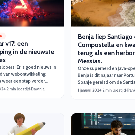
Benja liep Santiago
AR
r v17: een
Compostella en kw
ping in de nieuwste
terug als een herbo
es
Messias.
lopers! Er is goed nieuws in
Onze supernerd en Java-spec
d van webontwikkeling:
Benja is dit najaar naar Port
is weer een stap verder
Spanje gereisd om de Santi
t de release van versie 17.
2024
·
2 min leestijd
·
Dawinja
Compostella af te leggen. E
1 januari 2024
·
2 min leestijd
·
Fran
 bekend bent met Angular,
pelgrimstocht met oneindig 
at het een krachtig
fabuleuze uitzichten. Benja 
k is voor het bouwen van
dit verhaal wat hem dat alle
he webapplicaties. Maar
heeft opgeleverd.
ieuwste versie zijn er een
eweldige verbeteringen die