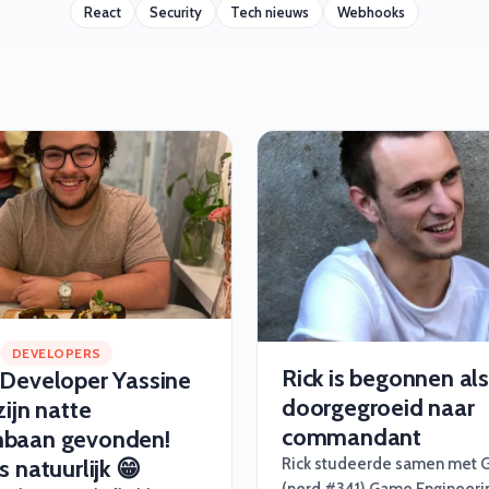
React
Security
Tech nieuws
Webhooks
DEVELOPERS
Rick is begonnen als
 Developer Yassine
doorgegroeid naar
zijn natte
commandant
baan gevonden!
s natuurlijk 😁
Rick studeerde samen met 