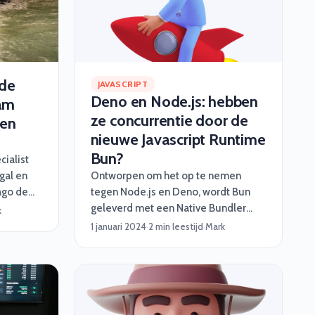
gamechanger voor developers? Let’s
dive in!
 de
JAVASCRIPT
Deno en Node.js: hebben
am
ze concurrentie door de
ren
nieuwe Javascript Runtime
Bun?
ialist
ugal en
Ontworpen om het op te nemen
ago de
tegen Node.js en Deno, wordt Bun
en
geleverd met een Native Bundler
k
veel
voor het combineren van meerdere
1 januari 2024
·
2 min leestijd
·
Mark
deelt in
JavaScript codebestanden. Daarnaast
maal
is er een geautomatiseerde Task
Runner die in staat is om repetitieve
taken af te handelen. Bovendien zit
er ook een Transpiler bij. Deze