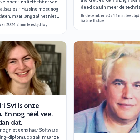
(nerd #341) Game Engineerin
veloper - en liefhebber van
deed daarin meer de technis
alisaties - Yassine moet nog
“C-Sharp, C++. Ze hebben g
16 december 2024
·
1 min leestijd
ten, maar lang zal het niet
Batsie Batsie
geheimen voor mij. Daarna b
en. Op wat? Nou, dé baan
ber 2024
·
2 min leestijd
·
Joy
wat meer gaan richten op N
 leven! Waar en waarvoor
Python.”
 helaas niet zeggen, maar
el dat deze opdracht al heel
ijn verlanglijstje stond. En
ben wij hem aan geholpen
m te matchen!
rl Syt is onze
. En nog héél veel
dan dat.
 nog niet eens haar Software
ing-diploma op zak, maar ze