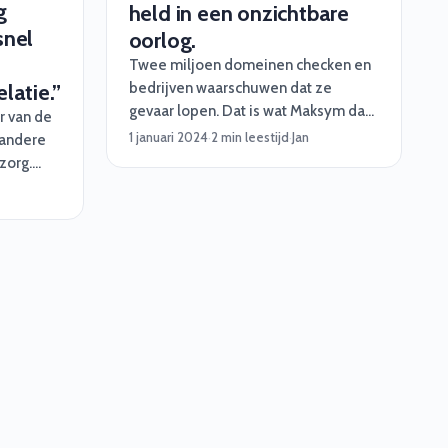
g
held in een onzichtbare
snel
oorlog.
Twee miljoen domeinen checken en
bedrijven waarschuwen dat ze
latie.”
gevaar lopen. Dat is wat Maksym dag
r van de
in dag uit doet als ethisch hacker.
1 januari 2024
·
2 min leestijd
·
Jan
 andere
Inmiddels heeft hij in 4 jaar tijd meer
zorg.
dan 8000 bedrijven geïnformeerd
zzp’ers
en gerapporteerd!
en voor
 150
gesloten.
oor deze
uperknap
g wel een
em de
 kon
e hoe hij