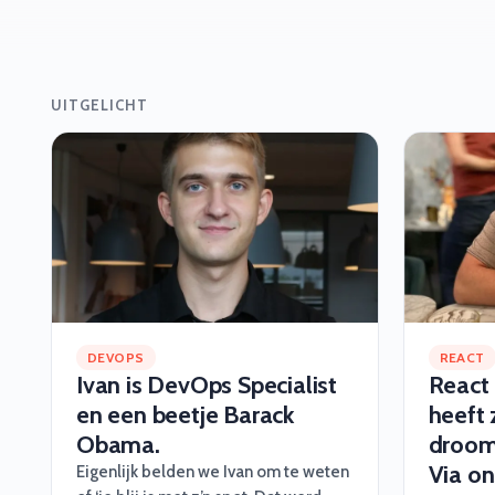
UITGELICHT
DEVOPS
REACT
Ivan is DevOps Specialist
React
en een beetje Barack
heeft 
Obama.
droom
Via on
Eigenlijk belden we Ivan om te weten