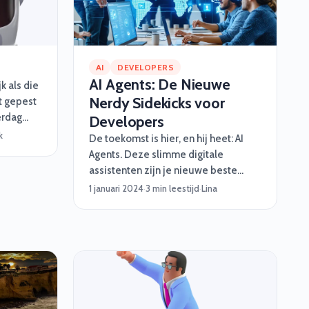
urity
een goed
. 🎮Stap
AI
DEVELOPERS
AI Agents: De Nieuwe
jk als die
Nerdy Sidekicks voor
t gepest
erdag
Developers
chtends
k
De toekomst is hier, en hij heet: AI
nog geen
Agents. Deze slimme digitale
 leren
assistenten zijn je nieuwe beste
e term
vrienden in softwareontwikkeling. Ze
1 januari 2024
·
3 min leestijd
·
Lina
est
nemen je saaie taken uit handen,
 zien ze
werken razendsnel en worden nooit
uten van
moe. Van automatisch testen tot het
en wij
fixen van rommelige code – deze
 totaal 6.
nerdy sidekicks hebben jouw back.
Maar wat zijn AI Agents precies, wat
kunnen ze, en waarom zijn ze een