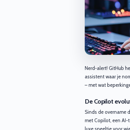
Nerd-alert! GitHub he
assistent waar je no
– met wat beperkinge
De Copilot evolu
Sinds de overname do
met Copilot, een AI-t
luxe speeltje voor wi