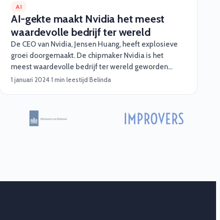
AI
AI-gekte maakt Nvidia het meest
waardevolle bedrijf ter wereld
De CEO van Nvidia, Jensen Huang, heeft explosieve
groei doorgemaakt. De chipmaker Nvidia is het
meest waardevolle bedrijf ter wereld geworden
nadat de aandelenkoers dinsdag tot een
1 januari 2024
·
1 min leestijd
·
Belinda
recordhoogte steeg.