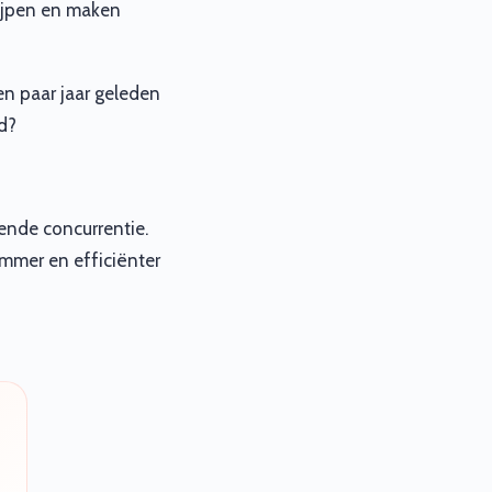
rijpen en maken
en paar jaar geleden
ad?
iende concurrentie.
immer en efficiënter