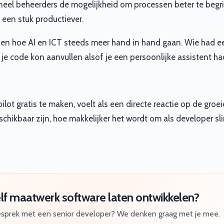
neel beheerders de mogelijkheid om processen beter te beg
 een stuk productiever.
ien hoe AI en ICT steeds meer hand in hand gaan. Wie had e
 je code kon aanvullen alsof je een persoonlijke assistent h
lot gratis te maken, voelt als een directe reactie op de groe
chikbaar zijn, hoe makkelijker het wordt om als developer sl
elf maatwerk software laten ontwikkelen?
gesprek met een senior developer? We denken graag met je mee.