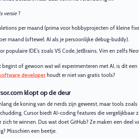
is versie
?
tions per maand (prima voor hobbyprojecten of kleine fixe
per maand (oftewel: AI als je persoonlijke debug-buddy).
r populaire IDE’s zoals VS Code, JetBrains, Vim en zelfs Neo
t begint of gewoon wat wil experimenteren met AI, is dit een
software developer
houdt er niet van gratis tools?
rsor.com klopt op de deur
lang de koning van de nerds zijn geweest, maar tools zoals
chudding. Cursor biedt AI-coding features die vergelijkbaar zi
 zich te winnen. Dus wat doet GitHub? Ze maken een deel van
g? Misschien een beetje.