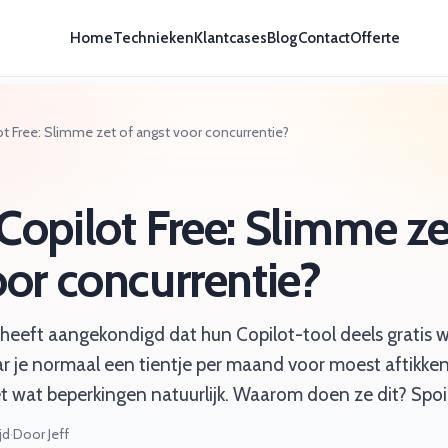
Home
Technieken
Klantcases
Blog
Contact
Offerte
t Free: Slimme zet of angst voor concurrentie?
Copilot Free: Slimme ze
oor concurrentie?
heeft aangekondigd dat hun Copilot-tool deels gratis wo
r je normaal een tientje per maand voor moest aftikken,
t wat beperkingen natuurlijk. Waarom doen ze dit? Spoil
jd
·
Door Jeff