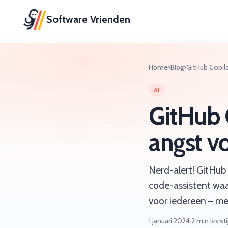
Software Vrienden
Home
›
Blog
›
GitHub Copilo
AI
GitHub 
angst v
Nerd-alert! GitHub 
code-assistent waa
voor iedereen – me
1 januari 2024
·
2 min leesti