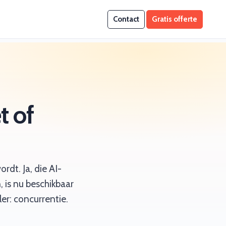
Contact
Gratis offerte
t of
rdt. Ja, die AI-
 is nu beschikbaar
er: concurrentie.