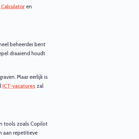
 Calculator
en
oneel beheerder bent
oepel draaiend houdt
raven. Maar eerlijk is
el
ICT-vacatures
zal
n tools zoals Copilot
n aan repetitieve