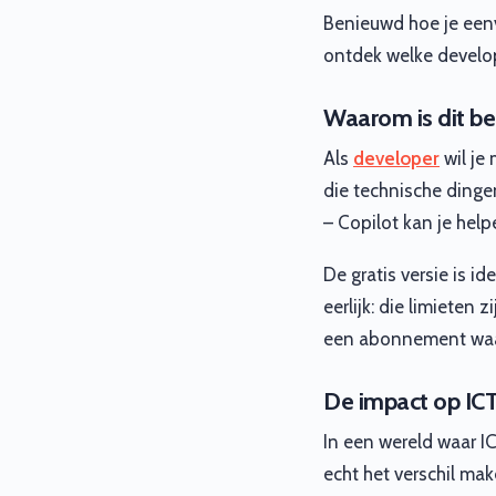
Benieuwd hoe je eenv
ontdek welke develope
Waarom is dit be
Als
developer
wil je
die technische dingen
– Copilot kan je help
De gratis versie is i
eerlijk: die limieten 
een abonnement waars
De impact op IC
In een wereld waar I
echt het verschil mak