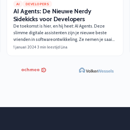
AI
DEVELOPERS
AI Agents: De Nieuwe Nerdy
Sidekicks voor Developers
De toekomst is hier, en hij heet: AI Agents. Deze
slimme digitale assistenten zijn je nieuwe beste
vrienden in softwareontwikkeling. Ze nemen je saaie
taken uit handen, werken razendsnel en worden nooit
1 januari 2024
·
3 min leestijd
·
Lina
moe. Van automatisch testen tot het fixen van
rommelige code – deze nerdy sidekicks hebben
jouw back. Maar wat zijn AI Agents precies, wat
kunnen ze, en waarom zijn ze een gamechanger voor
developers? Let’s dive in!