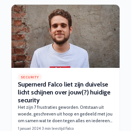
Software Vrienden binnen. Dat begon eerst met
wat hackathons en later wat grotere opdrachten.”
SECURITY
Supernerd Falco liet zijn duivelse
licht schijnen over jouw(?) huidige
security
Het zijn 7 frustraties geworden. Ontstaan uit
woede, geschreven uit hoop en gedeeld met jou
om samen wat te doen tegen alles en iedereen
die laconiek doet over security.
1 januari 2024
·
3 min leestijd
·
Falco