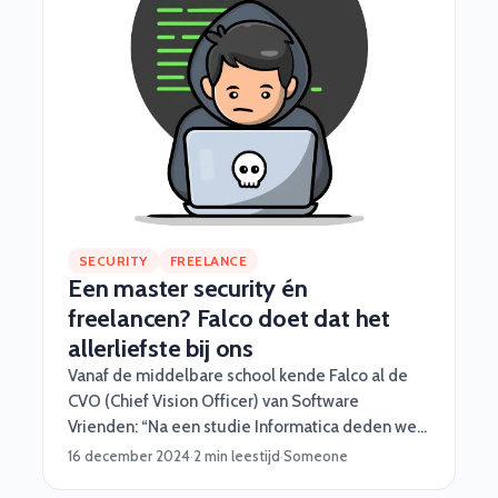
SECURITY
FREELANCE
Een master security én
freelancen? Falco doet dat het
allerliefste bij ons
Vanaf de middelbare school kende Falco al de
CVO (Chief Vision Officer) van Software
Vrienden: “Na een studie Informatica deden we
al snel veel mooie projecten samen,
16 december 2024
·
2 min leestijd
·
Someone
langzaamaan rolde ik vanzelf eigenlijk bij