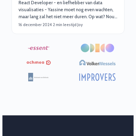
React Developer - en liefhebber van data
visualisaties - Yassine moet nog even wachten,
maar lang zal het niet meer duren. Op wat? Nou,
dé baan van zijn leven! Waar en waarvoor mogen
16 december 2024
·
2 min leestijd
·
Joy
we helaas niet zeggen, maar feit is wel dat deze
opdracht al heel lang op zijn verlanglijstje stond.
En daar hebben wij hem aan geholpen door slim
te matchen!