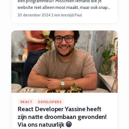
een programmeur? Misschien iemand die je
website niet alleen mooi maakt, maar ook snapt
hoe je backend niet als een kaartenhuis instort?
30 december 2024
·
2 min leestijd
·
Paul
Laten we het hebben over wat je kunt
verwachten qua kosten in 2025, want ja, talent
kost wat.
REACT
DEVELOPERS
React Developer Yassine heeft
zijn natte droombaan gevonden!
Via ons natuurlijk 😁