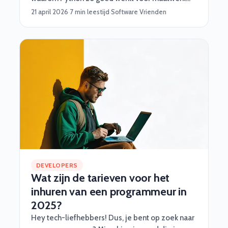
software, en wanneer je beter iets anders kiest.
21 april 2026
·
7 min leestijd
·
Software Vrienden
DEVELOPERS
Wat zijn de tarieven voor het
inhuren van een programmeur in
2025?
Hey tech-liefhebbers! Dus, je bent op zoek naar