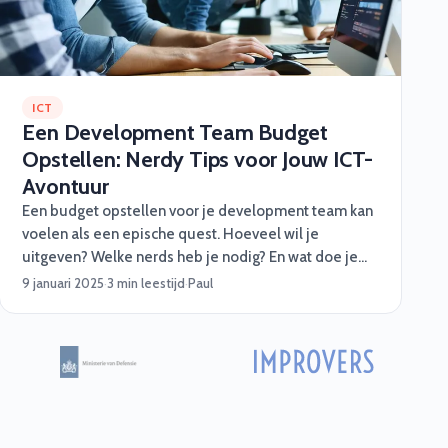
ICT
Een Development Team Budget
Opstellen: Nerdy Tips voor Jouw ICT-
Avontuur
Een budget opstellen voor je development team kan
voelen als een epische quest. Hoeveel wil je
uitgeven? Welke nerds heb je nodig? En wat doe je
als een onverwachte draak – of bug – opduikt? Geen
9 januari 2025
·
3 min leestijd
·
Paul
paniek! Software Vrienden helpt je met slimme,
praktische én vooral nerdy tips om jouw project
soepel te laten verlopen. Of je nu een medior
developer, een functioneel beheerder, of een cyber
security specialist nodig hebt, met een goed budget
ben je al halverwege. 🎮Stap 1: Begin met je missie
(de projectdoelen)