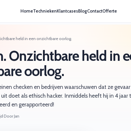
Home
Technieken
Klantcases
Blog
Contact
Offerte
chtbare held in een onzichtbare oorlog.
 Onzichtbare held in 
bare oorlog.
nen checken en bedrijven waarschuwen dat ze gevaar 
it doet als ethisch hacker. Inmiddels heeft hij in 4 jaa
eerd en gerapporteerd!
jd
·
Door Jan