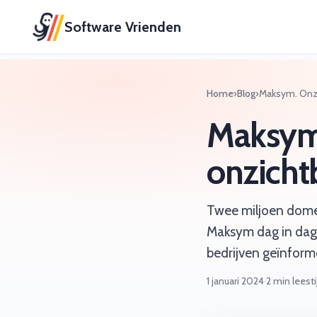
Software Vrienden
Home
›
Blog
›
Maksym. Onzi
Maksym.
onzicht
Twee miljoen domei
Maksym dag in dag u
bedrijven geïnform
1 januari 2024
·
2 min leesti