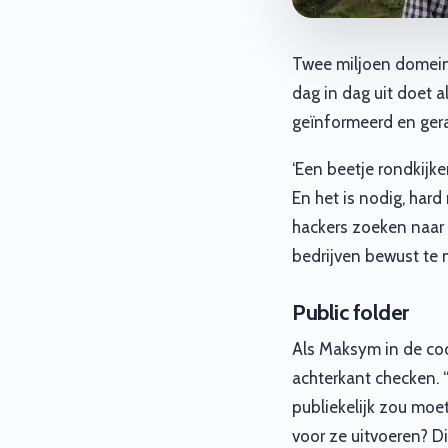
Twee miljoen domein
dag in dag uit doet a
geïnformeerd en ger
‘Een beetje rondkijke
En het is nodig, har
hackers zoeken naar 
bedrijven bewust te 
Public folder
Als Maksym in de cock
achterkant checken. “
publiekelijk zou moete
voor ze uitvoeren? Di