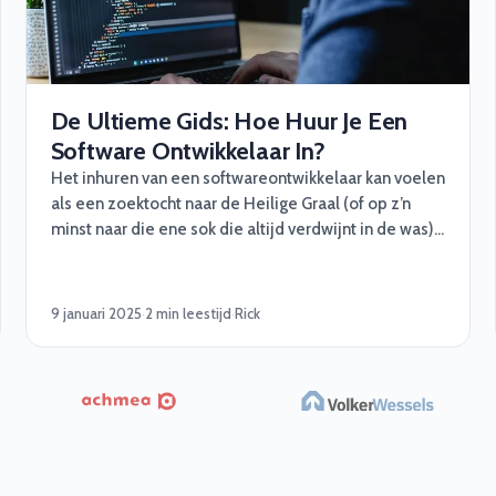
De Ultieme Gids: Hoe Huur Je Een
Software Ontwikkelaar In?
Het inhuren van een softwareontwikkelaar kan voelen
als een zoektocht naar de Heilige Graal (of op z’n
minst naar die ene sok die altijd verdwijnt in de was).
Maar maak je geen zorgen, wij van Software Vrienden
helpen je graag met een stappenplan vol handige
tips, grappige inzichten en een beetje octopus-
9 januari 2025
·
2 min leestijd
·
Rick
magic :)