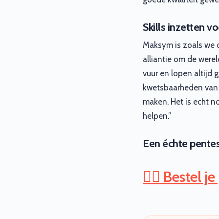
Skills inzetten v
Maksym is zoals we d
alliantie om de were
vuur en lopen altijd
kwetsbaarheden van be
maken. Het is echt no
helpen.”
Een échte pentes
👉🏽 Bestel j