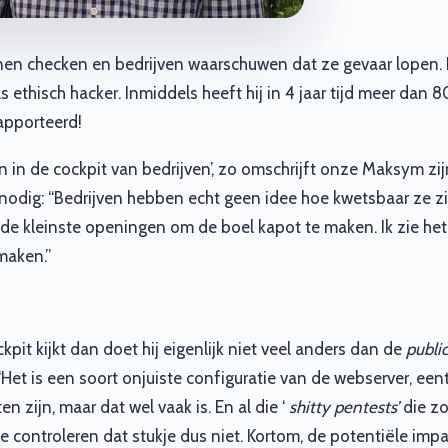
en checken en bedrijven waarschuwen dat ze gevaar lopen.
ls ethisch hacker. Inmiddels heeft hij in 4 jaar tijd meer dan
apporteerd!
n in de cockpit van bedrijven’, zo omschrijft onze Maksym zij
d nodig: “Bedrijven hebben echt geen idee hoe kwetsbaar ze z
de kleinste openingen om de boel kapot te maken. Ik zie het
maken.”
pit kijkt dan doet hij eigenlijk niet veel anders dan de
public
Het is een soort onjuiste configuratie van de webserver, eent
n zijn, maar dat wel vaak is. En al die ‘
shitty pentests’
die z
e controleren dat stukje dus niet. Kortom, de potentiële impact