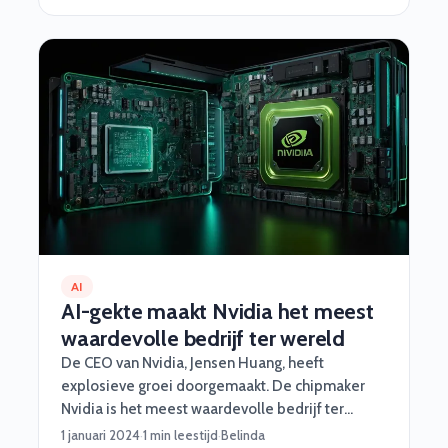
worden nooit moe. Van automatisch testen tot
het fixen van rommelige code – deze nerdy
sidekicks hebben jouw back. Maar wat zijn AI
Agents precies, wat kunnen ze, en waarom zijn
ze een gamechanger voor developers? Let’s dive
in!
AI
AI-gekte maakt Nvidia het meest
waardevolle bedrijf ter wereld
De CEO van Nvidia, Jensen Huang, heeft
explosieve groei doorgemaakt. De chipmaker
Nvidia is het meest waardevolle bedrijf ter
wereld geworden nadat de aandelenkoers
1 januari 2024
·
1 min leestijd
·
Belinda