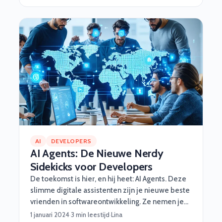
een master Architecture Intelligence op zak lijkt
het allemaal niet op te kunnen voor Sher. Daar
gaan we het nu niet over hebben. Vandaag geeft
Sher een kort lesje in veerkracht en de kracht van
het ‘gewoon oplossen’. Go!
AI
DEVELOPERS
AI Agents: De Nieuwe Nerdy
Sidekicks voor Developers
De toekomst is hier, en hij heet: AI Agents. Deze
slimme digitale assistenten zijn je nieuwe beste
vrienden in softwareontwikkeling. Ze nemen je
saaie taken uit handen, werken razendsnel en
1 januari 2024
·
3 min leestijd
·
Lina