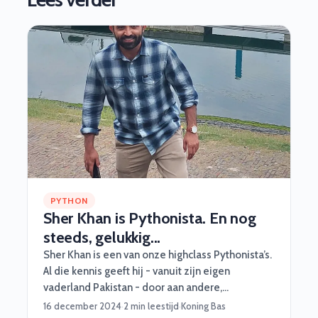
PYTHON
Sher Khan is Pythonista. En nog
steeds, gelukkig...
Sher Khan is een van onze highclass Pythonista’s.
Al die kennis geeft hij - vanuit zijn eigen
vaderland Pakistan - door aan andere,
talentvolle Pythonista’s. Zo’n 3 uur per dag. Met
16 december 2024
·
2 min leestijd
·
Koning Bas