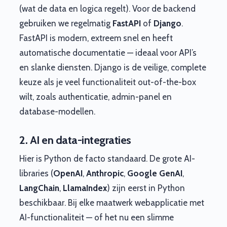
(wat de data en logica regelt). Voor de backend
gebruiken we regelmatig
FastAPI
of
Django
.
FastAPI is modern, extreem snel en heeft
automatische documentatie — ideaal voor API’s
en slanke diensten. Django is de veilige, complete
keuze als je veel functionaliteit out-of-the-box
wilt, zoals authenticatie, admin-panel en
database-modellen.
2. AI en data-integraties
Hier is Python de facto standaard. De grote AI-
libraries (
OpenAI
,
Anthropic
,
Google GenAI
,
LangChain
,
LlamaIndex
) zijn eerst in Python
beschikbaar. Bij elke maatwerk webapplicatie met
AI-functionaliteit — of het nu een slimme