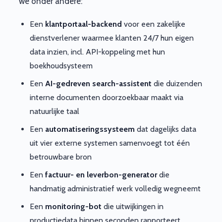
we onder andere:
Een
klantportaal-backend
voor een zakelijke
dienstverlener waarmee klanten 24/7 hun eigen
data inzien, incl. API-koppeling met hun
boekhoudsysteem
Een
AI-gedreven search-assistent
die duizenden
interne documenten doorzoekbaar maakt via
natuurlijke taal
Een
automatiseringssysteem
dat dagelijks data
uit vier externe systemen samenvoegt tot één
betrouwbare bron
Een
factuur- en leverbon-generator
die
handmatig administratief werk volledig wegneemt
Een
monitoring-bot
die uitwijkingen in
productiedata binnen seconden rapporteert