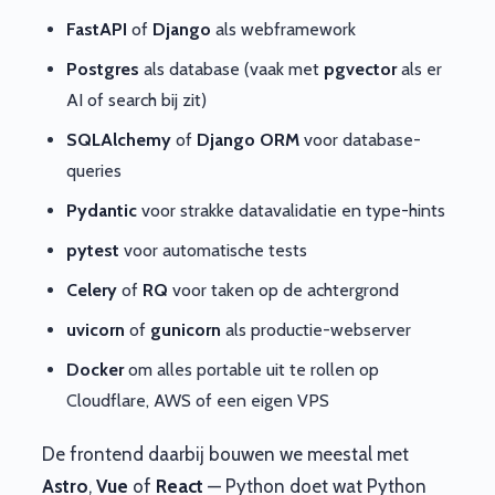
FastAPI
of
Django
als webframework
Postgres
als database (vaak met
pgvector
als er
AI of search bij zit)
SQLAlchemy
of
Django ORM
voor database-
queries
Pydantic
voor strakke datavalidatie en type-hints
pytest
voor automatische tests
Celery
of
RQ
voor taken op de achtergrond
uvicorn
of
gunicorn
als productie-webserver
Docker
om alles portable uit te rollen op
Cloudflare, AWS of een eigen VPS
De frontend daarbij bouwen we meestal met
Astro
,
Vue
of
React
— Python doet wat Python