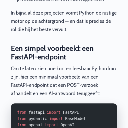
In bijna al deze projecten vormt Python de rustige
motor op de achtergrond — en dat is precies de
rol die hij het beste vervult.
Een simpel voorbeeld: een
FastAPI-endpoint
Om te laten zien hoe kort en leesbaar Python kan
zijn, hier een minimaal voorbeeld van een
FastAPI-endpoint dat een POST-verzoek
afhandelt en een AI-antwoord teruggeeft:
from
 fastapi 
import
 FastAPI
from
 pydantic 
import
 BaseModel
from
 openai 
import
 OpenAI