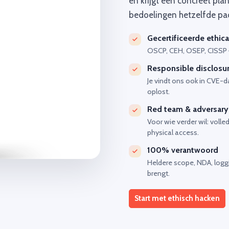
en krijgt een concreet pl
bedoelingen hetzelfde pad
Gecertificeerde ethica
OSCP, CEH, OSEP, CISSP 
Responsible disclosu
Je vindt ons ook in CVE-
oplost.
Red team & adversary
Voor wie verder wil: volle
physical access.
100% verantwoord
Heldere scope, NDA, loggi
brengt.
Start met ethisch hacken