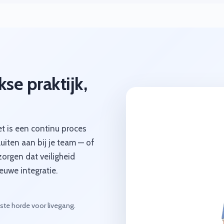
kse praktijk,
et is een continu proces
luiten aan bij je team — of
zorgen dat veiligheid
euwe integratie.
tste horde voor livegang.