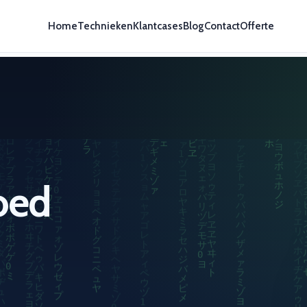
Home
Technieken
Klantcases
Blog
Contact
Offerte
oed