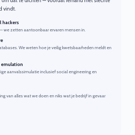
an om dat te dichten — vóórdat iemand met slechte
 vindt.
l hackers
— we zetten aantoonbaar ervaren mensen in.
re
databases. We weten hoe je veilig kwetsbaarheden meldt en
 emulation
dige aanvalssimulatie inclusief social engineering en
ng van alles wat we doen en niks wat je bedrijf in gevaar