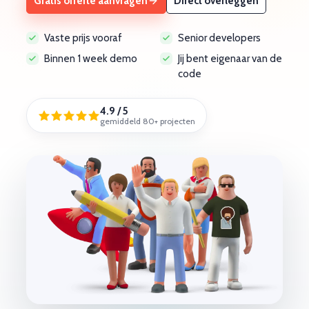
Gratis offerte aanvragen
Direct overleggen
Vaste prijs vooraf
Senior developers
Binnen 1 week demo
Jij bent eigenaar van de
code
4.9 / 5
gemiddeld 80+ projecten