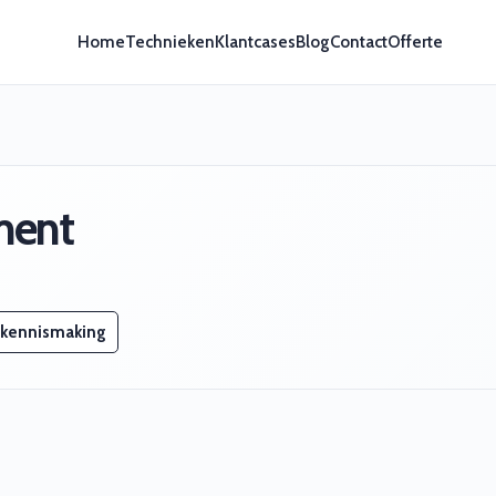
Home
Technieken
Klantcases
Blog
Contact
Offerte
ment
 kennismaking