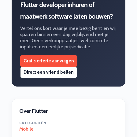
Flutter developer inhuren of
maatwerk software laten bouwen?
Vertel ons kort waar je mee bezig bent en wij
sparren binnen een dag vrijblijvend met je
mee. Geen verkooppraatjes, wel concrete
input en een eerlijke prijsindicatie.
Gratis offerte aanvragen
Direct een vriend bellen
Over Flutter
CATEGORIEËN
Mobile