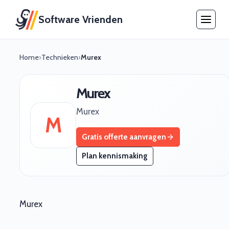
Software Vrienden
Home
›
Technieken
›
Murex
Murex
Murex
M
Gratis offerte aanvragen
Plan kennismaking
Murex