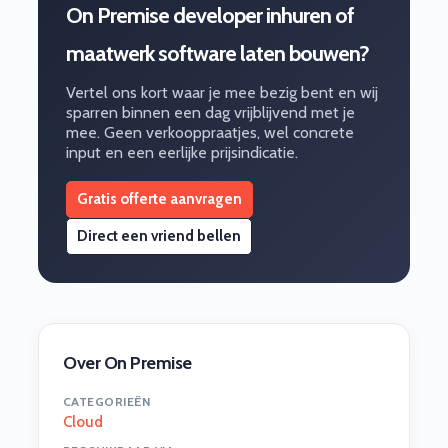
On Premise developer inhuren of
maatwerk software laten bouwen?
Vertel ons kort waar je mee bezig bent en wij
sparren binnen een dag vrijblijvend met je
mee. Geen verkooppraatjes, wel concrete
input en een eerlijke prijsindicatie.
Gratis offerte aanvragen
Direct een vriend bellen
Over On Premise
CATEGORIEËN
Cloud