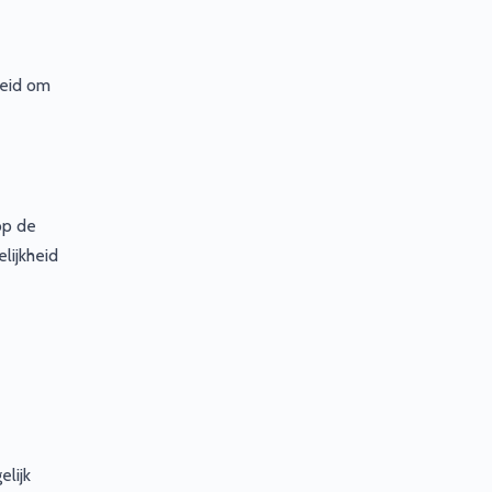
heid om
op de
lijkheid
elijk