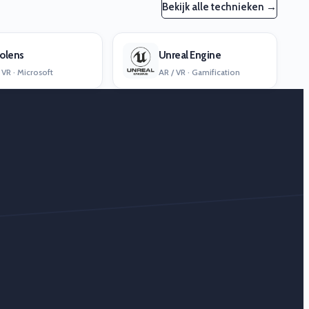
Bekijk alle technieken →
olens
Unreal Engine
 VR · Microsoft
AR / VR · Gamification