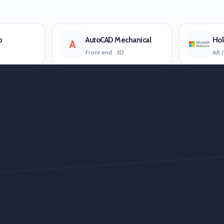
p
AutoCAD Mechanical
Hol
A
Front end · 3D
AR /