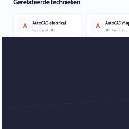
Gerelateerde technieken
AutoCAD electrical
AutoCAD Ma
A
A
Front end · 3D
3D · Front end